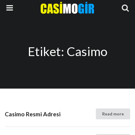
Etiket:
Casimo
Casimo Resmi Adresi
Read more