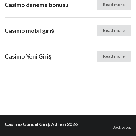
Casimo deneme bonusu
Read more
Casimo mobil giriş
Read more
Casimo Yeni Giriş
Read more
Casimo Güncel Giriş Adresi 2026
Back to top