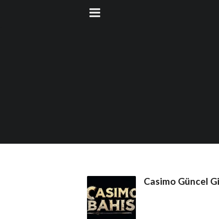
Casimo Güncel Gi