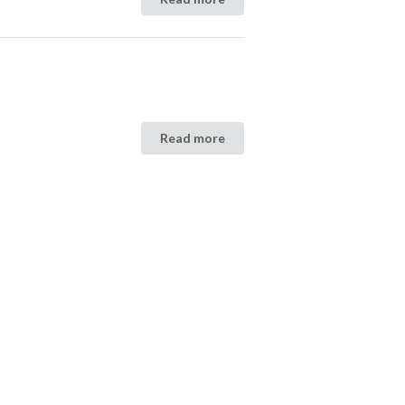
Read more