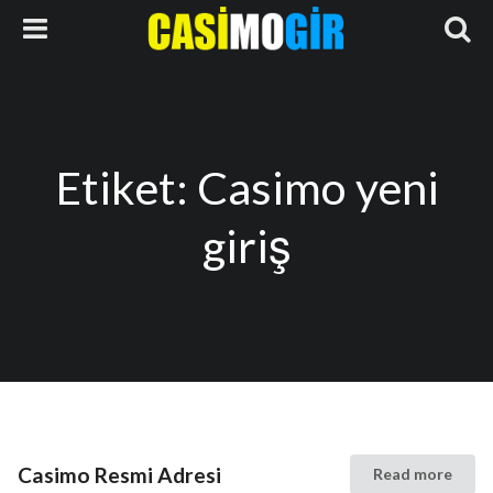
Etiket:
Casimo yeni
giriş
Casimo Resmi Adresi
Read more