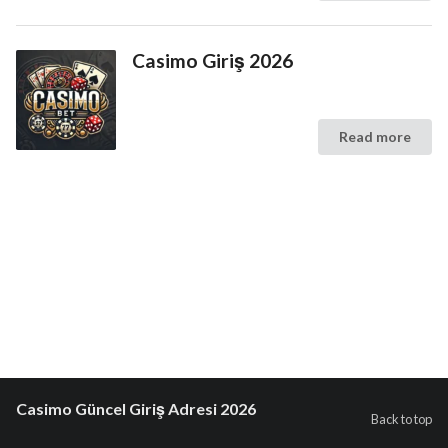
Casimo Giriş 2026
Read more
Casimo Güncel Giriş Adresi 2026
Back to top