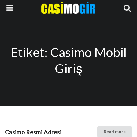
Etiket:
Casimo Mobil
Giriş
Casimo Resmi Adresi
Read more